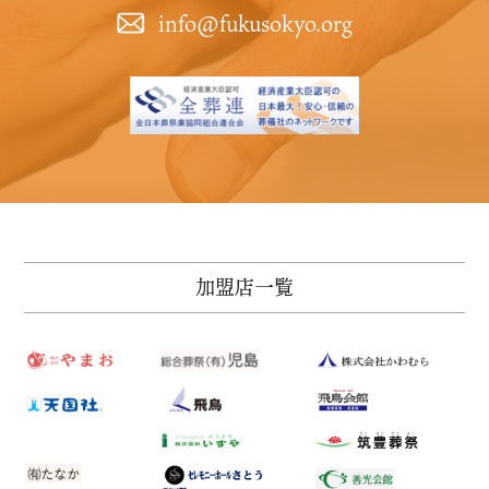
info@fukusokyo.org
メ
T
加盟店一覧