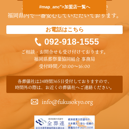
ご遺族の方に誠実に寄り添うことで
#map_anc">加盟店一覧へ
福岡県内で一番安心していただいております。
お電話はこちら
092-918-1555
ご相談・お問合せも受け付けております。
福岡県葬祭業協同組合 事務局
受付時間／10:00〜16:00
各葬儀社は24時間365日受付しておりますので、
時間外の際は、お近くの葬儀社へご連絡ください。
info@fukusokyo.org