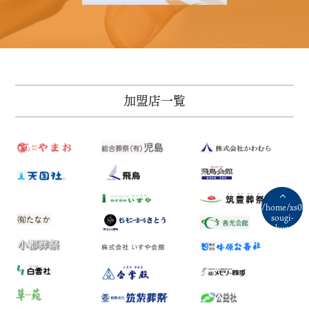
メ
T
加盟店一覧
/home/xs06
sougi-
tyokusou-
kazokusou.n
on line
196
">加盟店
一覧へ