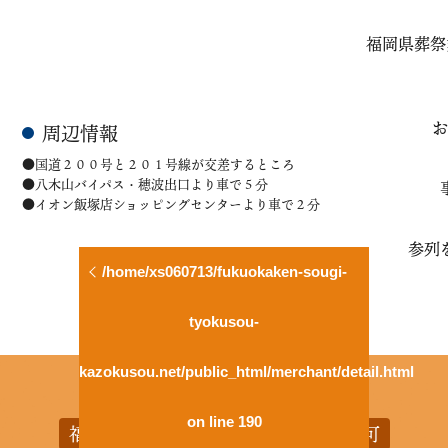
福岡県葬祭
お
周辺情報
●国道２００号と２０１号線が交差するところ
●八木山バイパス・穂波出口より車で５分
●イオン飯塚店ショッピングセンターより車で２分
参列
/home/xs060713/fukuokaken-sougi-
tyokusou-
kazokusou.net/public_html/merchant/detail.html
on line
190
福岡県葬祭業協同組合 福岡県知事認可