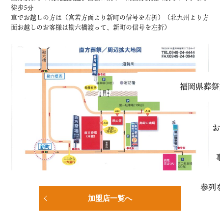
徒歩5分
車でお越しの方は（宮若方面より新町の信号を右折）（北九州より方
面お越しのお客様は勘六橋渡って、新町の信号を左折）
福岡県葬祭
お
参列
加盟店一覧へ