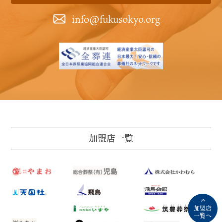
info@fukusokyo.org
メ
T
加盟店一覧
加盟店
一覧へ