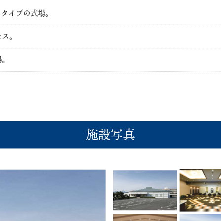
4タイプの式場。
セス。
場。
施設写真