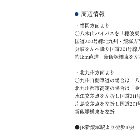
周辺情報
・福岡方面より
○八木山バイパスを「穂波東
国道200号線北九州・飯塚方
分岐を左へ降り国道201号
約1km直進 新飯塚橋東を
・北九州方面より
○九州自動車道の場合は「八
北九州都市高速の場合は「金剛
水江交差点を左折し国道211
片島交差点を左折し国道201
新飯塚橋東を左折
●JR新飯塚駅より徒歩10分