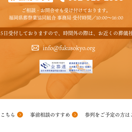
ご相談・お問合せも受け付けております。
福岡県葬祭業協同組合 事務局
受付時間／10:00〜16:00
65日受付しておりますので、
時間外の際は、お近くの葬儀
info@fukusokyo.org
はこちら
事前相談のすすめ
参列をご予定の方は