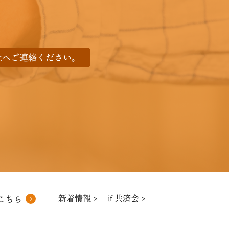
社へご連絡ください。
新着情報 >
if 共済会 >
こちら