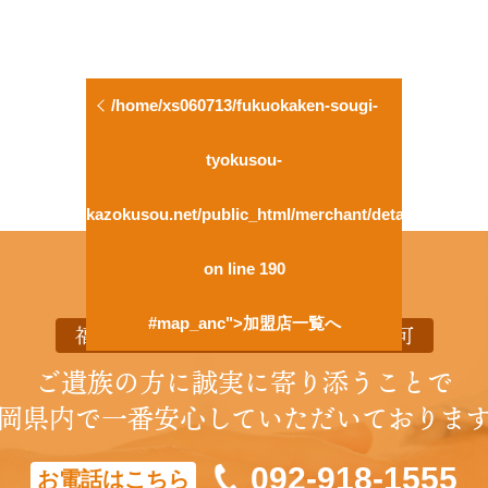
/home/xs060713/fukuokaken-sougi-
tyokusou-
kazokusou.net/public_html/merchant/detail.html
on line
190
#map_anc">加盟店一覧へ
福岡県葬祭業協同組合 福岡県知事認可
ご遺族の方に誠実に寄り添うことで
岡県内で一番安心していただいておりま
092-918-1555
お電話はこちら