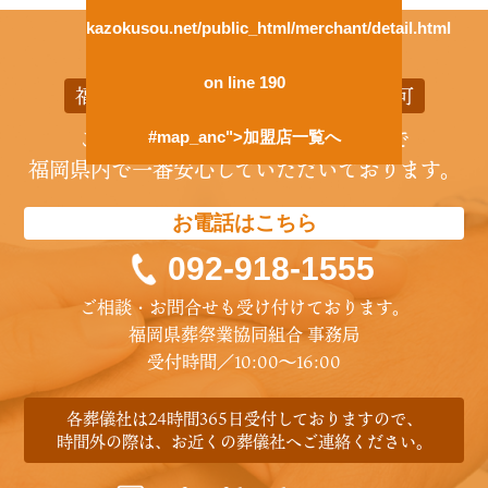
kazokusou.net/public_html/merchant/detail.html
on line
190
福岡県葬祭業協同組合 福岡県知事認可
ご遺族の方に誠実に寄り添うことで
#map_anc">加盟店一覧へ
福岡県内で一番安心していただいております。
お電話はこちら
092-918-1555
ご相談・お問合せも受け付けております。
福岡県葬祭業協同組合 事務局
受付時間／10:00〜16:00
各葬儀社は24時間365日受付しておりますので、
時間外の際は、お近くの葬儀社へご連絡ください。