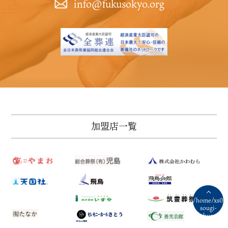
info@fukusokyo.org
メ
T
加盟店一覧
/home/xs06
sougi-
tyokusou-
kazokusou.n