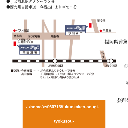
●ＪＲ前原駅タクシーで５分
●西九州自動車道 今宿出口より車で５分
福岡県葬祭
お
参列
/home/xs060713/fukuokaken-sougi-
tyokusou-